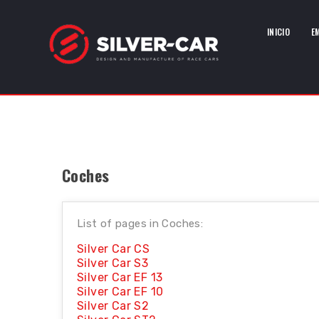
INICIO
E
Coches
List of pages in Coches:
Silver Car CS
Silver Car S3
Silver Car EF 13
Silver Car EF 10
Silver Car S2