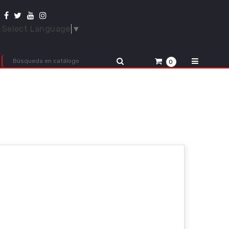
Select Language
▼
0