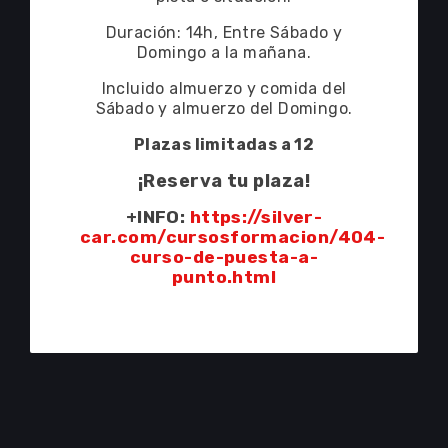
coche al 100%,
conocer que
reglajes
necesitas poner,
y como
dar soluciones a las posibles
necesidades que te demanda la
pista o situación.
Duración: 14h, Entre Sábado y
Domingo a la mañana.
Incluido almuerzo y comida del
Sábado y almuerzo del Domingo.
Plazas limitadas a 12
¡Reserva tu plaza!
+INFO:
https://silver-
car.com/cursosformacion/404-
curso-de-puesta-a-
punto.html