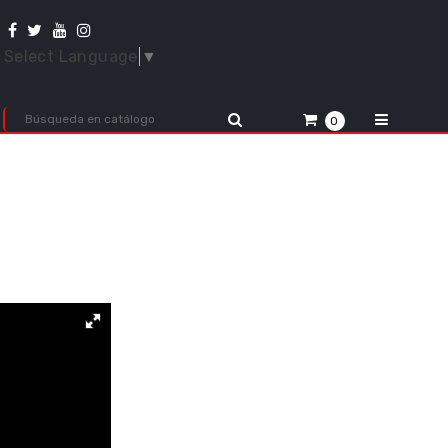
Select Language
▼
0