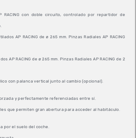
 RACING con doble circuito, controlado por repartidor de
.
ntilados AP RACING de ø 265 mm. Pinzas Radiales AP RACING
lados AP RACING de ø 265 mm. Pinzas Radiales AP RACING de 2
ico con palanca vertical junto al cambio (opcional).
eforzada y perfectamente referenciadas entre sí.
les que permiten gran abertura para acceder al habitáculo.
a por el suelo del coche.
arqueta.