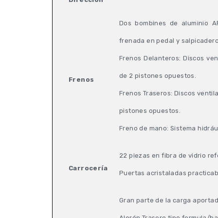
Dos bombines de aluminio AP
frenada en pedal y salpicadero
Frenos Delanteros: Discos ve
de 2 pistones opuestos.
Frenos
Frenos Traseros: Discos venti
pistones opuestos.
Freno de mano: Sistema hidrául
22 piezas en fibra de vidrio r
Carrocería
Puertas acristaladas practicab
Gran parte de la carga aportad
Alerón Trasero tipo formula/b