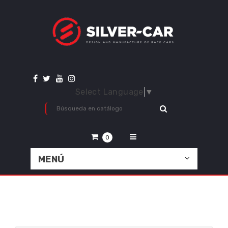
Select Language
▼
0
MENÚ