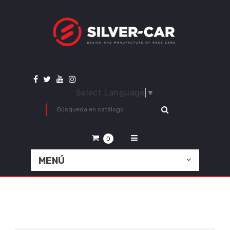
Select Language
▼
0
MENÚ