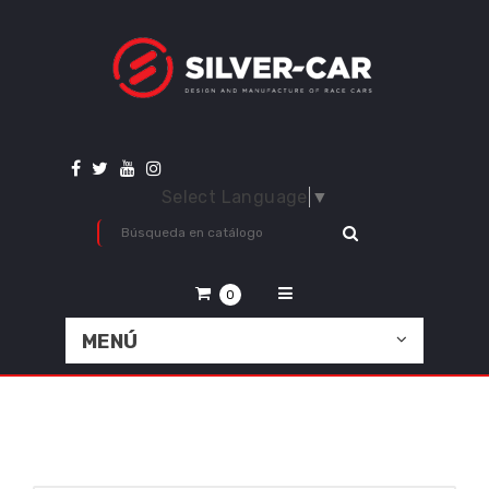
Select Language
▼
0
MENÚ