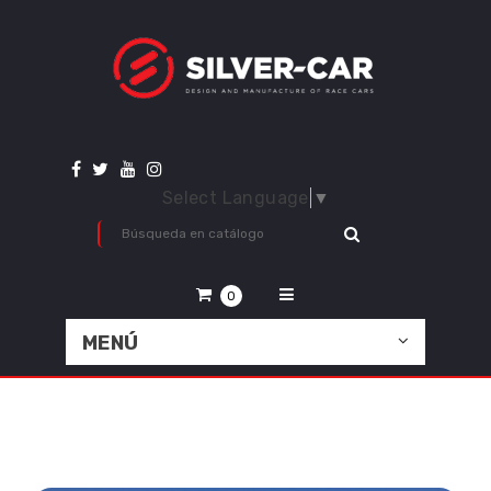
Select Language
▼
0
MENÚ