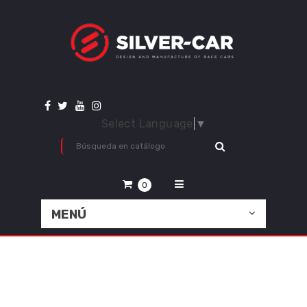
Select Language
▼
0
MENÚ