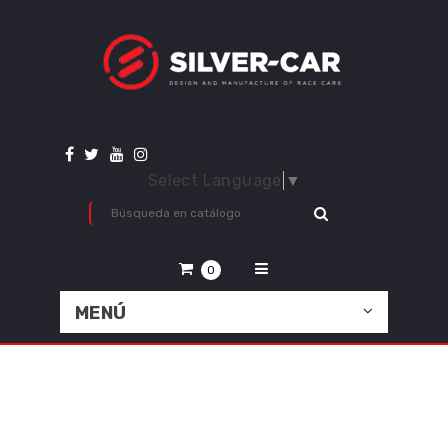
Select Language
▼
0
MENÚ