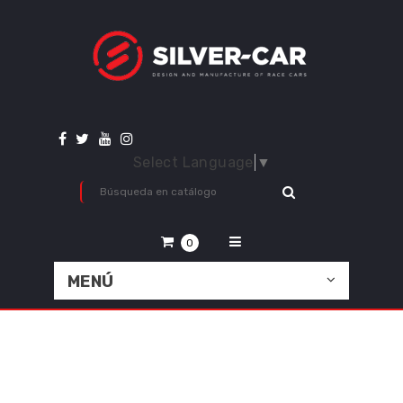
Select Language
▼
0
MENÚ