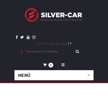
Select Language
▼
0
MENÚ