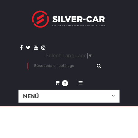
Select Language
▼
0
MENÚ